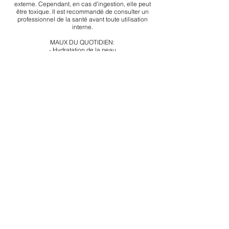
externe. Cependant, en cas d'ingestion, elle peut
être toxique. Il est recommandé de consulter un
professionnel de la santé avant toute utilisation
interne.
MAUX DU QUOTIDIEN:
- Hydratation de la peau
- Fortification des cheveux
- Cicatrisation cutanée
Association Épione N° W313037742
SIRET
924 570 104
Asso-Epione - Occitanie - France
Tel :
06 12 98 00 57
assoepione@outlook.com
FAIRE UN DON
Conditions générales d'utilisation