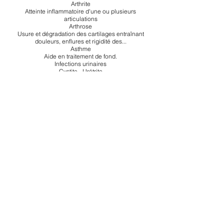
Arthrite
Atteinte inflammatoire d'une ou plusieurs
articulations
Arthrose
Usure et dégradation des cartilages entraînant
douleurs, enflures et rigidité des...
Asthme
Aide en traitement de fond.
Infections urinaires
Cystite - Urétrite
Insuffisance veineuse
Jambes lourdes - Varices
Toux grasse Copier
Association Épione N° W313037742
SIRET
924 570 104
Asso-Epione - Occitanie - France
Tel :
06 12 98 00 57
assoepione@outlook.com
FAIRE UN DON