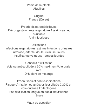
Partie de la plante
Aiguilles
Origine
France (Corse)
Propriétés caractéristiques
Décongestionnante respiratoire Assainissante,
purifiante
Anti-infectieuse
Utilisations
Infections respiratoires, asthme Infections urinaires
Arthrose, arthrite, douleurs musculaires
Insuffisance veineuse, jambes lourdes
Conseils d'utilisation
Voie cutanée: diluée à 30% maximum Voie orale:
rare
Diffusion: en mélange
Précautions et contre-indications
Risque d'irritation cutanée: utiliser diluée à 30% en
voie cutanée Épileptogène
Pas d'utilisation longue en cas d'insuffisance
rénale
Maux du quotidien