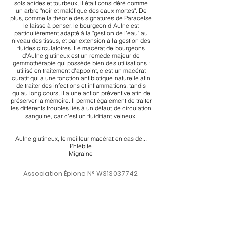
sols acides et tourbeux, il était considéré comme
un arbre "noir et maléfique des eaux mortes". De
plus, comme la théorie des signatures de Paracelse
le laisse à penser, le bourgeon d'Aulne est
particulièrement adapté à la "gestion de l'eau" au
niveau des tissus, et par extension à la gestion des
fluides circulatoires. Le macérat de bourgeons
d'Aulne glutineux est un remède majeur de
gemmothérapie qui possède bien des utilisations :
utilisé en traitement d'appoint, c'est un macérat
curatif qui a une fonction antibiotique naturelle afin
de traiter des infections et inflammations, tandis
qu'au long cours, il a une action préventive afin de
préserver la mémoire. Il permet également de traiter
les différents troubles liés à un défaut de circulation
sanguine, car c'est un fluidifiant veineux.
Aulne glutineux, le meilleur macérat en cas de...
Phlébite
Migraine
Association Épione N° W313037742
SIRET
924 570 104
Asso-Epione - Occitanie - France
Tel :
06 12 98 00 57
assoepione@outlook.com