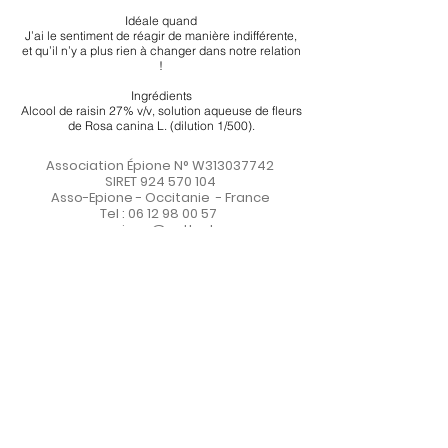
Idéale quand
J’ai le sentiment de réagir de manière indifférente,
et qu’il n’y a plus rien à changer dans notre relation
!
Ingrédients
Alcool de raisin 27% v/v, solution aqueuse de fleurs
de Rosa canina L. (dilution 1/500).
Association Épione N° W313037742
SIRET
924 570 104
Asso-Epione - Occitanie - France
Tel :
06 12 98 00 57
assoepione@outlook.com
FAIRE UN DON
Conditions générales d'utilisation