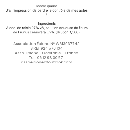
Idéale quand
J’ai l’impression de perdre le contrôle de mes actes
!
Ingrédients
Alcool de raisin 27% v/v, solution aqueuse de fleurs
de Prunus cerasifera Ehrh. (dilution 1/500).
Association Épione N° W313037742
SIRET
924 570 104
Asso-Epione - Occitanie - France
Tel :
06 12 98 00 57
assoepione@outlook.com
FAIRE UN DON
Conditions générales d'utilisation