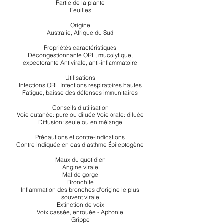
Partie de la plante
Feuilles
Origine
Australie, Afrique du Sud
Propriétés caractéristiques
Décongestionnante ORL, mucolytique,
expectorante Antivirale, anti-inflammatoire
Utilisations
Infections ORL Infections respiratoires hautes
Fatigue, baisse des défenses immunitaires
Conseils d'utilisation
Voie cutanée: pure ou diluée Voie orale: diluée
Diffusion: seule ou en mélange
Précautions et contre-indications
Contre indiquée en cas d'asthme Épileptogène
Maux du quotidien
Angine virale
Mal de gorge
Bronchite
Inflammation des bronches d'origine le plus
souvent virale
Extinction de voix
Voix cassée, enrouée - Aphonie
Grippe