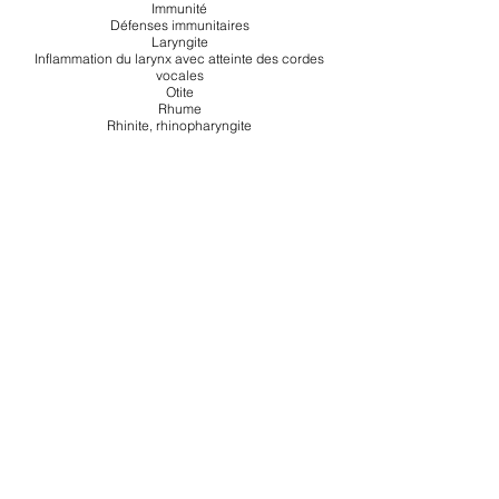
Immunité
Défenses immunitaires
Laryngite
Inflammation du larynx avec atteinte des cordes
vocales
Otite
Rhume
Rhinite, rhinopharyngite
Sinusite
Toux grasse
Toux sèche Copier
Association Épione N° W313037742
SIRET
924 570 104
Asso-Epione - Occitanie - France
Tel :
06 12 98 00 57
assoepione@outlook.com
FAIRE UN DON