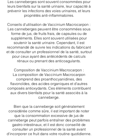
Les canneberges sont souvent consommées pour
leurs bienfaits sur la santé urinaire, leur capacité à
prévenir les infections des voies urinaires, et leurs
propriétés anti-inflammatoires.
Conseils d'utilisation de Vaccinium Macrocarpon :
Les canneberges peuvent être consommées sous
forme de jus, de fruits frais, de capsules ou de
suppléments. Elles sont souvent utilisées pour
soutenir la santé urinaire. Cependant, il est
recommandé de suivre les indications du fabricant
et de consulter un professionnel de la santé, surtout
pour ceux ayant des antécédents de calculs
rénaux ou prenant des anticoagulants.
Composition de Vaccinium Macrocarpon :
La composition de Vaccinium Macrocarpon
comprend des proanthocyanidines, des
flavonoïdes, des acides organiques et d'autres
composés antioxydants. Ces éléments contribuent
aux divers bienfaits pour la santé associés à la
canneberge.
Bien que la canneberge soit généralement
considérée comme sûre, il est important de noter
que la consommation excessive de jus de
canneberge peut parfois entraîner des problèmes
gastro-intestinaux, et il est donc conseillé de
consulter un professionnel de la santé avant
d'incorporer ce fruit dans votre routine quotidienne.