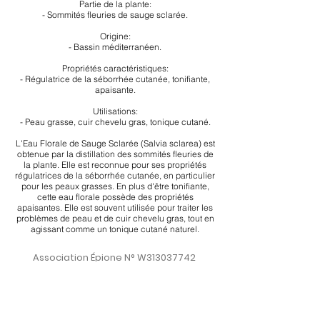
Partie de la plante:
- Sommités fleuries de sauge sclarée.
Origine:
- Bassin méditerranéen.
Propriétés caractéristiques:
- Régulatrice de la séborrhée cutanée, tonifiante,
apaisante.
Utilisations:
- Peau grasse, cuir chevelu gras, tonique cutané.
L'Eau Florale de Sauge Sclarée (Salvia sclarea) est
obtenue par la distillation des sommités fleuries de
la plante. Elle est reconnue pour ses propriétés
régulatrices de la séborrhée cutanée, en particulier
pour les peaux grasses. En plus d'être tonifiante,
cette eau florale possède des propriétés
apaisantes. Elle est souvent utilisée pour traiter les
problèmes de peau et de cuir chevelu gras, tout en
agissant comme un tonique cutané naturel.
Association Épione N° W313037742
SIRET
924 570 104
Asso-Epione - Occitanie - France
Tel :
06 12 98 00 57
assoepione@outlook.com