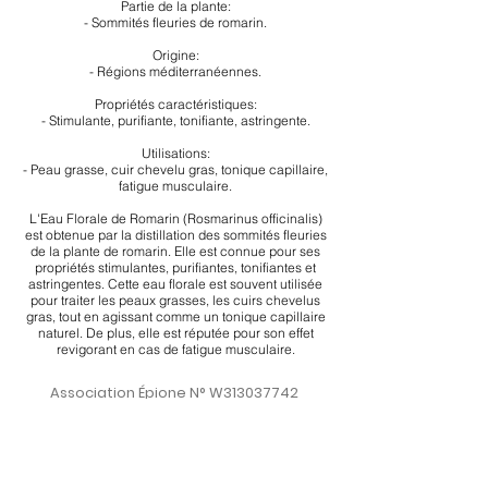
Partie de la plante:
- Sommités fleuries de romarin.
Origine:
- Régions méditerranéennes.
Propriétés caractéristiques:
- Stimulante, purifiante, tonifiante, astringente.
Utilisations:
- Peau grasse, cuir chevelu gras, tonique capillaire,
fatigue musculaire.
L'Eau Florale de Romarin (Rosmarinus officinalis)
est obtenue par la distillation des sommités fleuries
de la plante de romarin. Elle est connue pour ses
propriétés stimulantes, purifiantes, tonifiantes et
astringentes. Cette eau florale est souvent utilisée
pour traiter les peaux grasses, les cuirs chevelus
gras, tout en agissant comme un tonique capillaire
naturel. De plus, elle est réputée pour son effet
revigorant en cas de fatigue musculaire.
Association Épione N° W313037742
SIRET
924 570 104
Asso-Epione - Occitanie - France
Tel :
06 12 98 00 57
assoepione@outlook.com