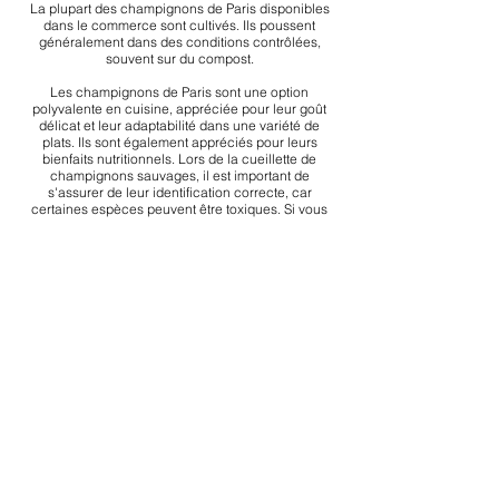
La plupart des champignons de Paris disponibles
dans le commerce sont cultivés. Ils poussent
généralement dans des conditions contrôlées,
souvent sur du compost.
Les champignons de Paris sont une option
polyvalente en cuisine, appréciée pour leur goût
délicat et leur adaptabilité dans une variété de
plats. Ils sont également appréciés pour leurs
bienfaits nutritionnels. Lors de la cueillette de
champignons sauvages, il est important de
s'assurer de leur identification correcte, car
certaines espèces peuvent être toxiques. Si vous
n'êtes pas sûr, il est recommandé d'acheter des
champignons de Paris auprès de sources fiables.
Utilités :
Immunité.
Association Épione N° W313037742
SIRET
924 570 104
Asso-Epione - Occitanie - France
Tel :
06 12 98 00 57
assoepione@outlook.com
FAIRE UN DON