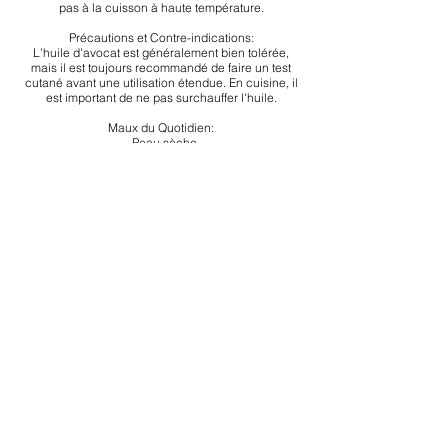
pas à la cuisson à haute température.
Précautions et Contre-indications:
L'huile d'avocat est généralement bien tolérée,
mais il est toujours recommandé de faire un test
cutané avant une utilisation étendue. En cuisine, il
est important de ne pas surchauffer l'huile.
Maux du Quotidien:
- Peau sèche
- Cheveux secs
- Massage
- Cuisine (assaisonnement)
Association Épione N° W313037742
SIRET
924 570 104
Asso-Epione - Occitanie - France
Tel :
06 12 98 00 57
assoepione@outlook.com
FAIRE UN DON